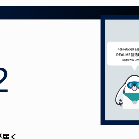
2
が届く