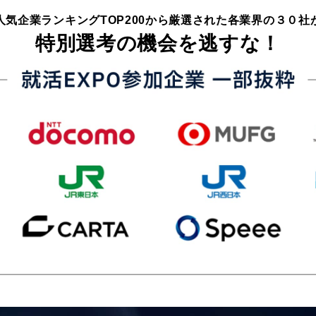
人気企業ランキングTOP200から
厳選された各業界の３０社
特別選考の機会を逃すな！