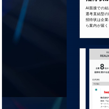
AI面接での
選考直結型の
招待状は企業
ら案内が届く